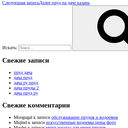
Следующая запись
Далее
пруд на даче казань
Искать:
Свежие записи
пруд дача
дача пруд
дача ру пруд
дача пруды 2
дача пруд ру
Свежие комментарии
Moogugal
к записи
обслуживание прудов и водоемов
Mujind
к записи
искусственные водоемы цены фото
Mauhn
к записи
мини насосы для мини прудов