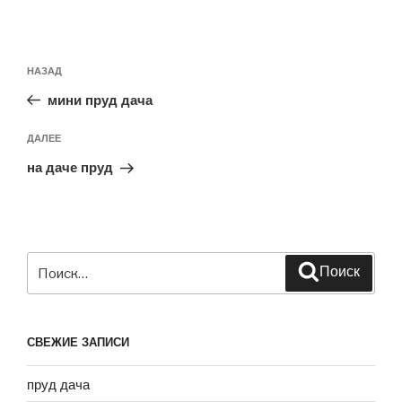
Навигация
Предыдущая
НАЗАД
по
запись:
записям
мини пруд дача
Следующая
ДАЛЕЕ
запись
на даче пруд
Искать:
Поиск
СВЕЖИЕ ЗАПИСИ
пруд дача