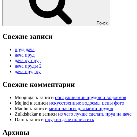
Поиск
Свежие записи
пруд дача
дача пруд
дача ру пруд
дача пруды 2
дача пруд ру
Свежие комментарии
Moogugal
к записи
обслуживание прудов и водоемов
Mujind
к записи
искусственные водоемы цены фото
Mauhn
к записи
мини насосы для мини прудов
Zulkishakar
к записи
из чего лучше сделать пруд на даче
Darn
к записи
пруд на даче почистить
Архивы