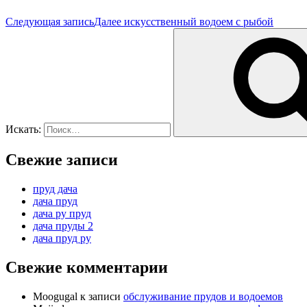
Следующая запись
Далее
искусственный водоем с рыбой
Искать:
Свежие записи
пруд дача
дача пруд
дача ру пруд
дача пруды 2
дача пруд ру
Свежие комментарии
Moogugal
к записи
обслуживание прудов и водоемов