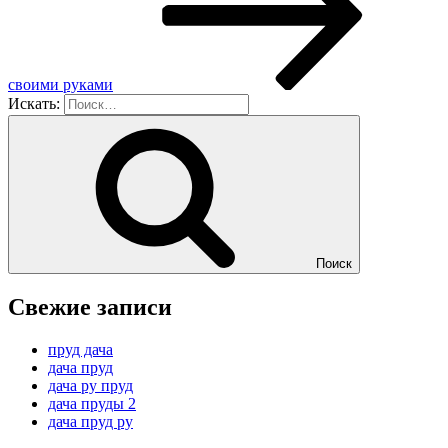
своими руками
Искать:
Поиск
Свежие записи
пруд дача
дача пруд
дача ру пруд
дача пруды 2
дача пруд ру