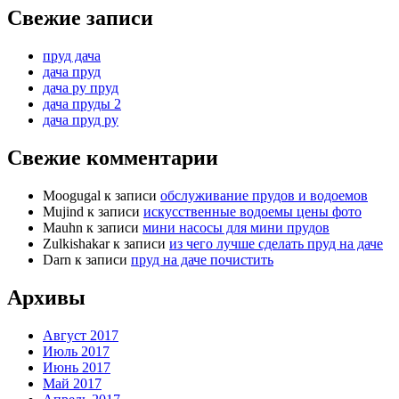
Свежие записи
пруд дача
дача пруд
дача ру пруд
дача пруды 2
дача пруд ру
Свежие комментарии
Moogugal
к записи
обслуживание прудов и водоемов
Mujind
к записи
искусственные водоемы цены фото
Mauhn
к записи
мини насосы для мини прудов
Zulkishakar
к записи
из чего лучше сделать пруд на даче
Darn
к записи
пруд на даче почистить
Архивы
Август 2017
Июль 2017
Июнь 2017
Май 2017