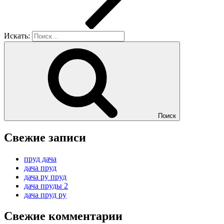
Искать:
Поиск
Свежие записи
пруд дача
дача пруд
дача ру пруд
дача пруды 2
дача пруд ру
Свежие комментарии