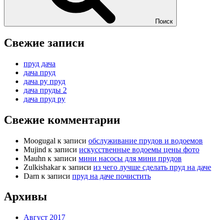
Поиск
Свежие записи
пруд дача
дача пруд
дача ру пруд
дача пруды 2
дача пруд ру
Свежие комментарии
Moogugal
к записи
обслуживание прудов и водоемов
Mujind
к записи
искусственные водоемы цены фото
Mauhn
к записи
мини насосы для мини прудов
Zulkishakar
к записи
из чего лучше сделать пруд на даче
Darn
к записи
пруд на даче почистить
Архивы
Август 2017