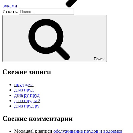
руками
Искать:
Поиск
Свежие записи
пруд дача
дача пруд
дача ру пруд
дача пруды 2
дача пруд ру
Свежие комментарии
Moogugal
к записи
обслуживание прудов и водоемов