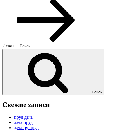
Искать:
Поиск
Свежие записи
пруд дача
дача пруд
дача ру пруд