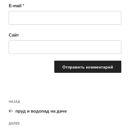
E-mail
*
Сайт
Навигация
Предыдущая
НАЗАД
по
запись:
записям
пруд и водопад на даче
Следующая
ДАЛЕЕ