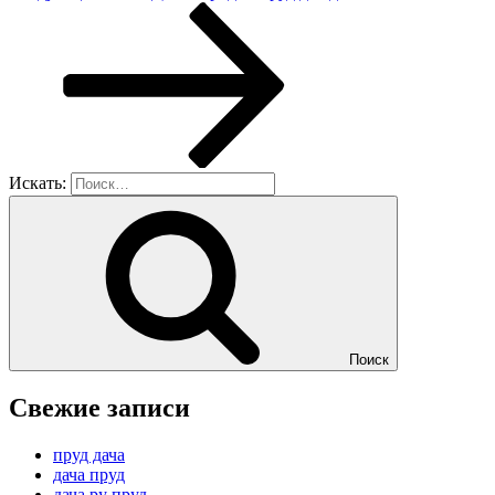
Искать:
Поиск
Свежие записи
пруд дача
дача пруд
дача ру пруд