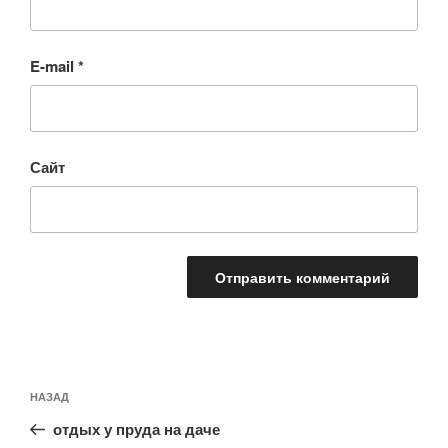
E-mail
*
Сайт
Навигация
Предыдущая
НАЗАД
по
запись:
записям
отдых у пруда на даче