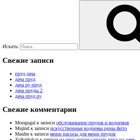
Искать:
Свежие записи
пруд дача
дача пруд
дача ру пруд
дача пруды 2
дача пруд ру
Свежие комментарии
Moogugal
к записи
обслуживание прудов и водоемов
Mujind
к записи
искусственные водоемы цены фото
Mauhn
к записи
мини насосы для мини прудов
Zulkishakar
к записи
из чего лучше сделать пруд на даче