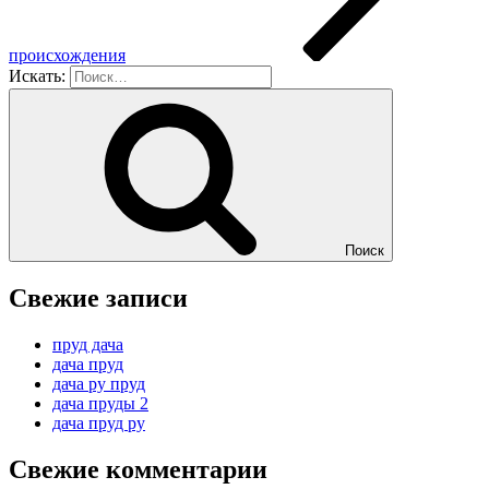
происхождения
Искать:
Поиск
Свежие записи
пруд дача
дача пруд
дача ру пруд
дача пруды 2
дача пруд ру
Свежие комментарии