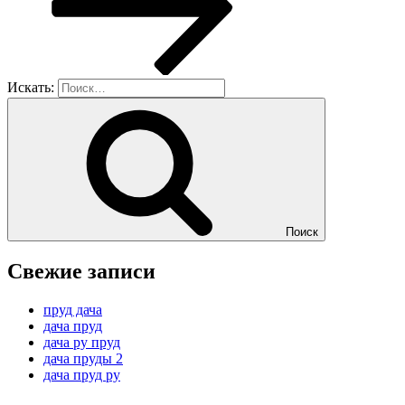
Искать:
Поиск
Свежие записи
пруд дача
дача пруд
дача ру пруд
дача пруды 2
дача пруд ру